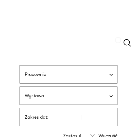
Przejdź
języka
do
migowego
treści
Szukaj
Pracownia
Wystawa
Zakres dat: