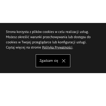
Strona korzysta z plików cookies w celu realizacji usług.
Możesz określić warunki przechowywania lub dostępu do
cookies w Twojej przeglądarce lub konfiguracji usługi.
Czytaj więcej na stronie
Polityka Prywatności
.
Zgadzam się
Akademia Sztuk Pięknych im.
Eugeniusza Gepperta we Wrocławiu