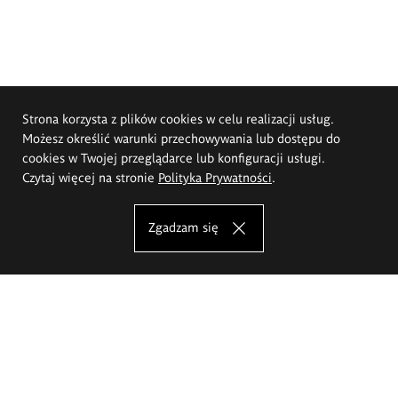
Strona korzysta z plików cookies w celu realizacji usług.
Możesz określić warunki przechowywania lub dostępu do
cookies w Twojej przeglądarce lub konfiguracji usługi.
Czytaj więcej na stronie
Polityka Prywatności
.
Zgadzam się
Akademia Sztuk Pięknych im.
Eugeniusza Gepperta we Wrocławiu