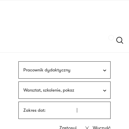
Przejdź
języka
do
migowego
treści
Szukaj
Pracownik dydaktyczny
Warsztat, szkolenie, pokaz
Zakres dat: