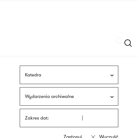
Przejdź
języka
do
migowego
treści
Szukaj
Katedra
Wydarzenia archiwalne
Zakres dat: