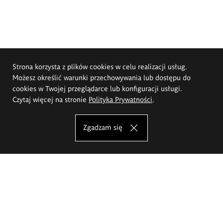
Strona korzysta z plików cookies w celu realizacji usług.
Możesz określić warunki przechowywania lub dostępu do
cookies w Twojej przeglądarce lub konfiguracji usługi.
Czytaj więcej na stronie
Polityka Prywatności
.
Zgadzam się
Akademia Sztuk Pięknych im.
Eugeniusza Gepperta we Wrocławiu