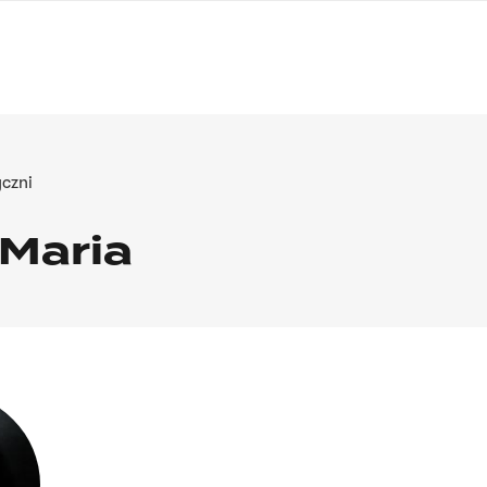
nagłówku
wersja
polska
czni
Maria