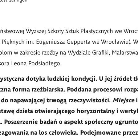
zestrzennych
ństwowej Wyższej Szkoły Sztuk Plastycznych we Wroc
 Pięknych im. Eugeniusza Gepperta we Wrocławiu). W
plom w zakresie rzeźby na Wydziale Grafiki, Malarstwa
sora Leona Podsiadłego.
ystyczna dotyka ludzkiej kondycji. U jej źródeł t
zna forma rzeźbiarska. Poddana procesowi rozpa
o napawającej trwogą rzeczywistości.
Miejsce
tawę dzieła otwierającego horyzontalny i wert
. Poszerzenie badań o aspekt społeczny ugrunt
eagowania na los człowieka. Podejmowane prze