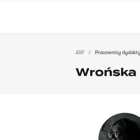
Przejdź
do
treści
Ścieżka
ASP
Pracownicy dydakty
nawigacyjna
Wrońska 