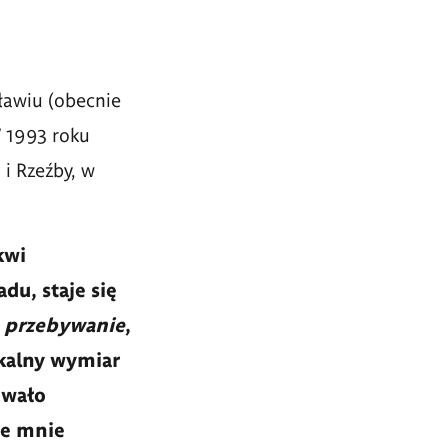
ławiu (obecnie
 1993 roku
 i Rzeźby, w
kwi
du, staje się
i
przebywanie
,
ykalny wymiar
owało
ze mnie