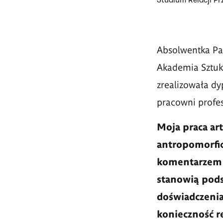
Studium Relacji Pr
Absolwentka Pa
Akademia Sztuk
zrealizowała dy
pracowni profe
Moja praca art
antropomorfic
komentarzem d
stanowią pods
doświadczenia
konieczność r