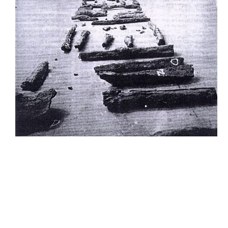
<p>Maria
Wrońska,
Idee
poza
Ideologią.
Nowe
pokolenie
w