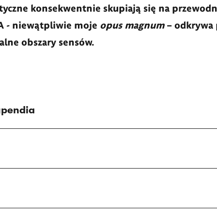
styczne konsekwentnie skupiają się na przewodn
 - niewątpliwie moje
opus magnum
– odkrywa 
lne obszary sensów.
ypendia