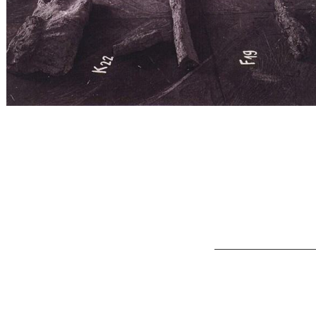
<p>Maria
Wrońska,
Ikonopress
1994,
Zamek
Książąt
Pomorskich,
Szczecin,
fot.
Konrad
Kuzyszyn</p>