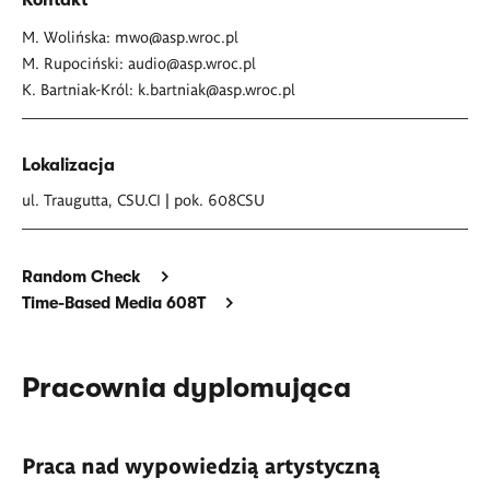
Kontakt
M. Wolińska:
mwo@asp.wroc.pl
M. Rupociński:
audio@asp.wroc.pl
K. Bartniak-Król:
k.bartniak@asp.wroc.pl
Lokalizacja
ul. Traugutta, CSU.CI | pok. 608CSU
Random Check
Time-Based Media 608T
Pracownia dyplomująca
Praca nad wypowiedzią artystyczną