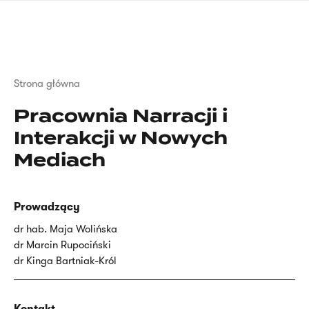
Przejdź
języka
do
migowego
treści
Ścieżka
Strona główna
nawigacyjna
Pracownia Narracji i
Interakcji w Nowych
Mediach
Prowadzący
dr hab. Maja Wolińska
dr Marcin Rupociński
dr Kinga Bartniak-Król