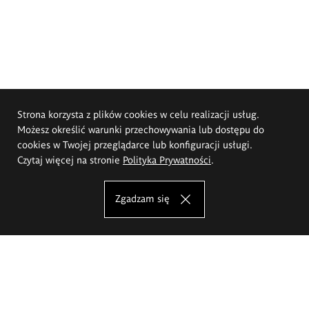
Strona korzysta z plików cookies w celu realizacji usług.
Możesz określić warunki przechowywania lub dostępu do
cookies w Twojej przeglądarce lub konfiguracji usługi.
Czytaj więcej na stronie
Polityka Prywatności
.
Zgadzam się
Akademia Sztuk Pięknych im.
Eugeniusza Gepperta we Wrocławiu