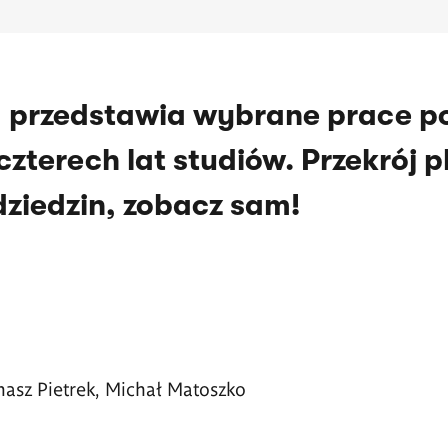
przedstawia wybrane prace p
zterech lat studiów. Przekrój p
dziedzin, zobacz sam!
asz Pietrek, Michał Matoszko