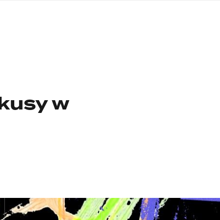
języka
migowego
kusy w