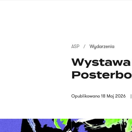
Przejdź
do
treści
Ścieżka
ASP
Wydarzenia
nawigacyjna
Wystawa 
Posterbo
Opublikowano
18 Maj 2026