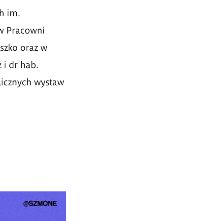
h im.
 w Pracowni
oszko oraz w
 i dr hab.
licznych wystaw