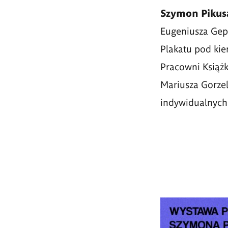
Szymon Piku
Eugeniusza Gepp
Plakatu pod kie
Pracowni Książki
Mariusza Gorzel
indywidualnych