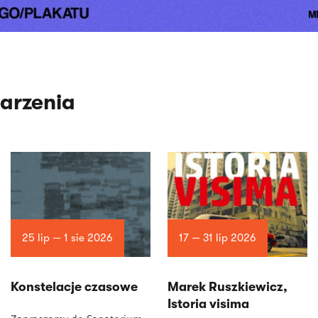
arzenia
25 lip — 1 sie 2026
17 — 31 lip 2026
Konstelacje czasowe
Marek Ruszkiewicz,
Istoria visima