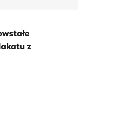
owstałe
lakatu z