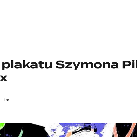
nagłówku
wersja
polska
plakatu Szymona Pi
x
im