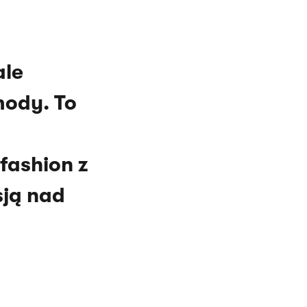
ale
mody. To
fashion z
ją nad
i