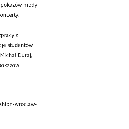
̨t pokazów mody
koncerty,
łpracy z
oje studentów
Michał Duraj,
pokazów.
fashion-wroclaw-