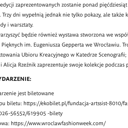
j edycji zaprezentowanych zostanie ponad pięćdziesia
 Trzy dni wypełnią jednak nie tylko pokazy, ale także 
dy i warsztaty.
rzyszyć będzie również wystawa stworzona we wspó
 Pięknych im. Eugeniusza Gepperta we Wrocławiu. Tr
towania Ubioru Kreacyjnego w Katedrze Scenografii; 
i Alicja Rzeźnik zaprezentuje swoje kolekcje podczas 
YDARZENIE:
arzenie jest biletowane
upu biletu: https://ekobilet.pl/fundacja-artssist-8010/
026-56552/619905 -bilety
towa: https://www.wroclawfashionweek.com/