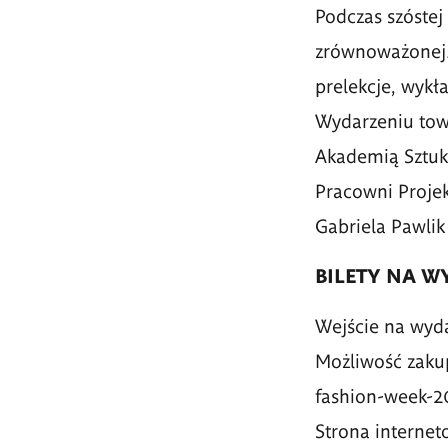
Podczas szóste
zrównoważonej.
prelekcje, wykła
Wydarzeniu towa
Akademią Sztuk
Pracowni Projek
Gabriela Pawlik 
BILETY NA W
Wejście na wyd
Możliwość zak
fashion-week-2
Strona interne