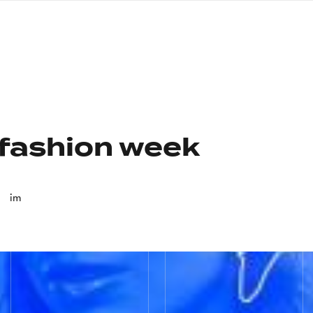
nagłówku
wersja
polska
fashion week
im