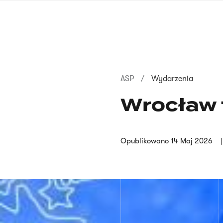
Przejdź
do
treści
Ścieżka
ASP
Wydarzenia
nawigacyjna
Wrocław 
Opublikowano
14 Maj 2026