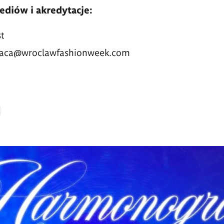
diów i akredytacje:
t
praca@wroclawfashionweek.com