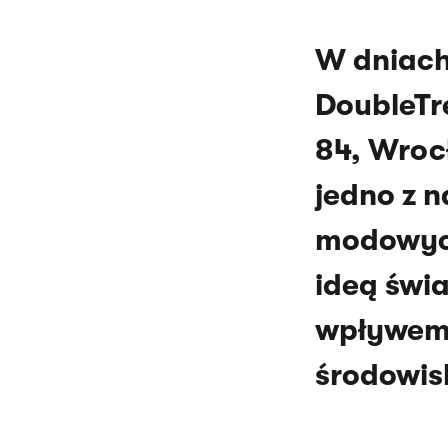
W dniach
DoubleTr
84, Wrocł
jedno z n
modowych 
ideą św
wpływem m
środowis