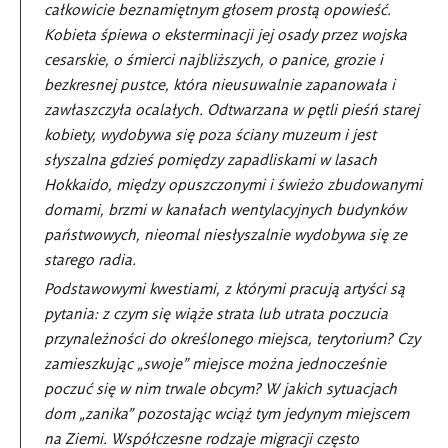
całkowicie beznamiętnym głosem prostą opowieść.
Kobieta śpiewa o eksterminacji jej osady przez wojska
cesarskie, o śmierci najbliższych, o panice, grozie i
bezkresnej pustce, która nieusuwalnie zapanowała i
zawłaszczyła ocalałych. Odtwarzana w pętli pieśń starej
kobiety, wydobywa się poza ściany muzeum i jest
słyszalna gdzieś pomiędzy zapadliskami w lasach
Hokkaido, między opuszczonymi i świeżo zbudowanymi
domami, brzmi w kanałach wentylacyjnych budynków
państwowych, nieomal niesłyszalnie wydobywa się ze
starego radia.
Podstawowymi kwestiami, z którymi pracują artyści są
pytania: z czym się wiąże strata lub utrata poczucia
przynależności do określonego miejsca, terytorium? Czy
zamieszkując „swoje” miejsce można jednocześnie
poczuć się w nim trwale obcym? W jakich sytuacjach
dom „zanika” pozostając wciąż tym jedynym miejscem
na Ziemi. Współczesne rodzaje migracji często