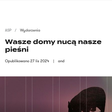
Przejdź
języka
do
migowego
treści
Ścieżka
ASP
Wydarzenia
nawigacyjna
Wasze domy nucą nasze
pieśni
Opublikowano
27 lis 2024
and