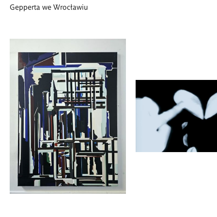
Gepperta we Wrocławiu
<p>Hiraku
Suzuki</p>
<p>Anna
Kołodziejczyk</p>