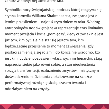
zanurz w poetyckiej atmosferze lata.
Symbolika nocy świętojańskiej, podczas której rozgrywa się
słynna komedia Williama Shakespeare’a, związana jest z
letnim przesileniem – najdłuższym dniem w roku. Według
antropologów noc świętojańska reprezentuje czas liminalny,
moment przejścia i bycie „pomiędzy”, kiedy człowiek nie jest
już tym, kim był, ale nie stał się jeszcze tym, kim
będzie.Letnie przesilenie to moment zawieszenia, gdy
postaci zamieniają się rolami i do końca nie wiadomo, kto
jest kim. Ludzie, pozbawieni właściwych im hierarchii, stają
naprzeciw siebie jako równi sobie, a stan nieokreślenia
sprzyja transformacji, rozluźnieniu zmysłów i mistycznym
doświadczeniom. Działania zlokalizowane na ścieżce
performatywnej różnią się skalą, czasem trwania i
oddziaływaniem na zmysły.