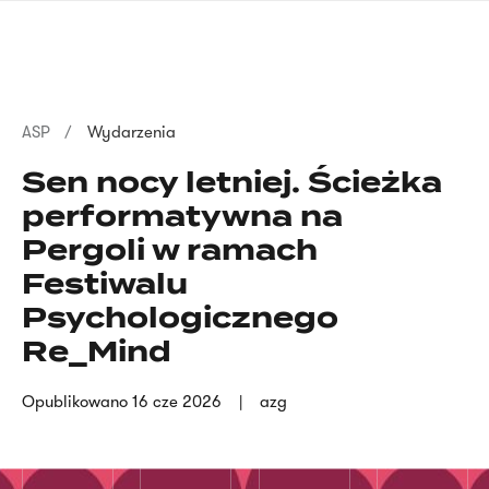
Przejdź
języka
do
migowego
treści
Ścieżka
ASP
Wydarzenia
nawigacyjna
Sen nocy letniej. Ścieżka
performatywna na
Pergoli w ramach
Festiwalu
Psychologicznego
Re_Mind
Opublikowano
16 cze 2026
azg