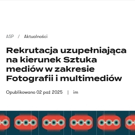
Przejdź
języka
do
migowego
treści
Ścieżka
ASP
Aktualności
nawigacyjna
Rekrutacja uzupełniająca
na kierunek Sztuka
mediów w zakresie
Fotografii i multimediów
Opublikowano
02 paź 2025
im