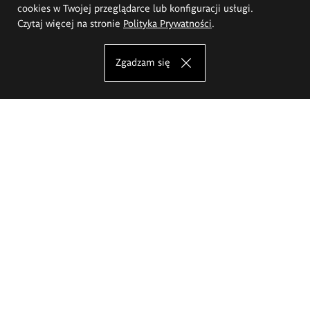
cookies w Twojej przeglądarce lub konfiguracji usługi.
Czytaj więcej na stronie
Polityka Prywatności
.
Zgadzam się
Akademia Sztuk Pięknych im.
Eugeniusza Gepperta we Wrocławiu
Oferta studiów
Wydział Architektury Wnętrz, Wzornictwa i Scenografii
Wydział Ceramiki i Szkła
Wydział Grafiki i Sztuki Mediów
Wydział Malarstwa i Rysunku