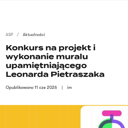
Przejdź
języka
do
migowego
treści
Ścieżka
ASP
Aktualności
nawigacyjna
Konkurs na projekt i
wykonanie muralu
upamiętniającego
Leonarda Pietraszaka
Opublikowano
11 cze 2026
im