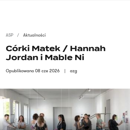
Przejdź
języka
do
migowego
treści
Ścieżka
ASP
Aktualności
nawigacyjna
Córki Matek / Hannah
Jordan i Mable Ni
Opublikowano
08 cze 2026
azg