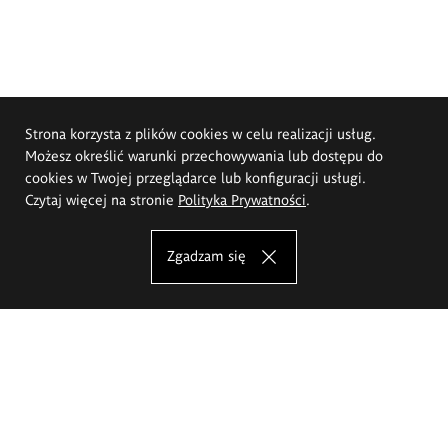
Strona korzysta z plików cookies w celu realizacji usług.
Możesz określić warunki przechowywania lub dostępu do
cookies w Twojej przeglądarce lub konfiguracji usługi.
Czytaj więcej na stronie
Polityka Prywatności
.
Zgadzam się
Akademia Sztuk Pięknych im.
Eugeniusza Gepperta we Wrocławiu