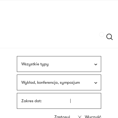
Przejdź
języka
do
migowego
treści
Szukaj
Wszystkie typy
Wykład, konferencja, sympozjum
Zakres dat: