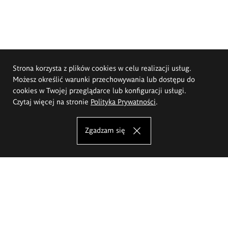
Strona korzysta z plików cookies w celu realizacji usług.
Możesz określić warunki przechowywania lub dostępu do
cookies w Twojej przeglądarce lub konfiguracji usługi.
Czytaj więcej na stronie
Polityka Prywatności
.
Zgadzam się
Akademia Sztuk Pięknych im.
Eugeniusza Gepperta we Wrocławiu