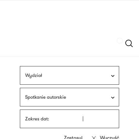
Przejdź
języka
do
migowego
treści
Szukaj
Wydział
Spotkanie autorskie
Zakres dat: