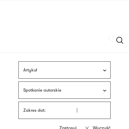
Przejdź
języka
do
migowego
treści
Szukaj
Artykuł
Spotkanie autorskie
Zakres dat: