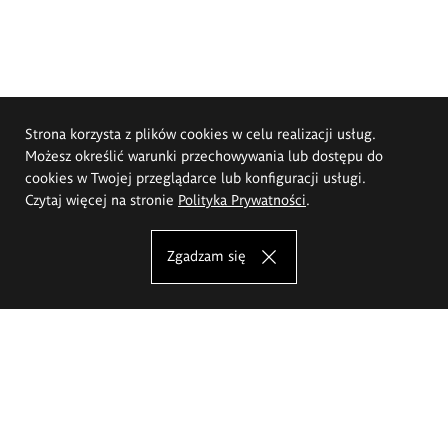
Strona korzysta z plików cookies w celu realizacji usług.
Możesz określić warunki przechowywania lub dostępu do
cookies w Twojej przeglądarce lub konfiguracji usługi.
Czytaj więcej na stronie
Polityka Prywatności
.
Zgadzam się
Akademia Sztuk Pięknych im.
Eugeniusza Gepperta we Wrocławiu