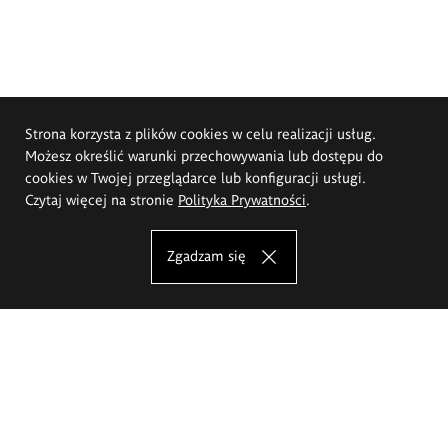
Strona korzysta z plików cookies w celu realizacji usług.
Możesz określić warunki przechowywania lub dostępu do
cookies w Twojej przeglądarce lub konfiguracji usługi.
Czytaj więcej na stronie
Polityka Prywatności
.
Zgadzam się
Akademia Sztuk Pięknych im.
Eugeniusza Gepperta we Wrocławiu