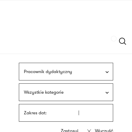
Przejdź
języka
do
migowego
treści
Szukaj
Pracownik dydaktyczny
Wszystkie kategorie
Zakres dat: