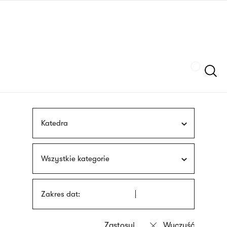
Przejdź
języka
do
migowego
treści
Szukaj
Katedra
Wszystkie kategorie
Zakres dat: