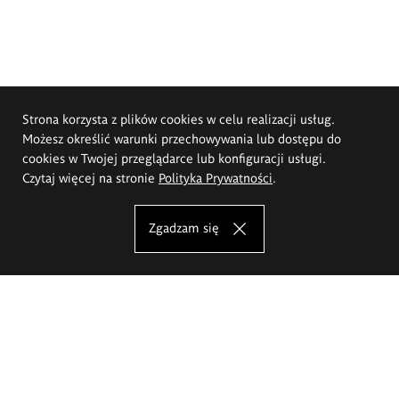
Strona korzysta z plików cookies w celu realizacji usług.
Możesz określić warunki przechowywania lub dostępu do
cookies w Twojej przeglądarce lub konfiguracji usługi.
Czytaj więcej na stronie
Polityka Prywatności
.
Zgadzam się
Akademia Sztuk Pięknych im.
Eugeniusza Gepperta we Wrocławiu