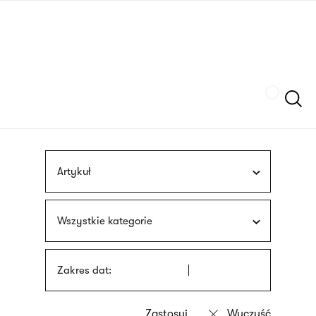
Przejdź
języka
do
migowego
treści
Szukaj
Artykuł
Wszystkie kategorie
Zakres dat: