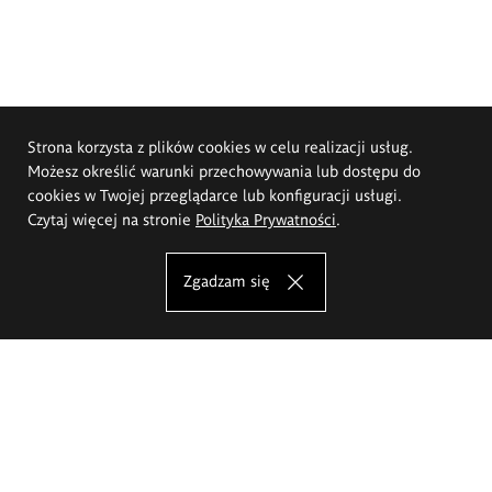
Strona korzysta z plików cookies w celu realizacji usług.
Możesz określić warunki przechowywania lub dostępu do
cookies w Twojej przeglądarce lub konfiguracji usługi.
Czytaj więcej na stronie
Polityka Prywatności
.
Zgadzam się
Akademia Sztuk Pięknych im.
Eugeniusza Gepperta we Wrocławiu