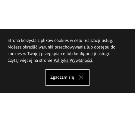
Strona korzysta z plików cookies w celu realizacji usług.
Możesz określić warunki przechowywania lub dostępu do
cookies w Twojej przeglądarce lub konfiguracji usługi.
Czytaj więcej na stronie
Polityka Prywatności
.
Zgadzam się
Akademia Sztuk Pięknych im.
Eugeniusza Gepperta we Wrocławiu