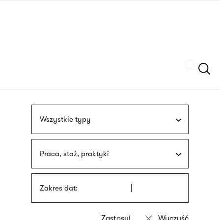
Przejdź
języka
do
migowego
treści
Szukaj
Wszystkie typy
Praca, staż, praktyki
Zakres dat: