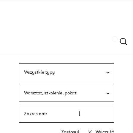
Przejdź
języka
do
migowego
treści
Szukaj
Wszystkie typy
Warsztat, szkolenie, pokaz
Zakres dat: