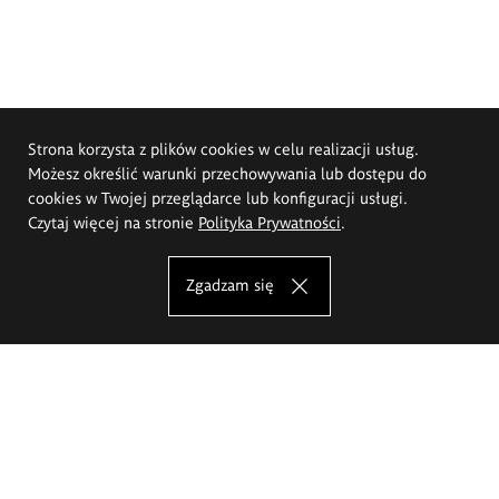
Strona korzysta z plików cookies w celu realizacji usług.
Możesz określić warunki przechowywania lub dostępu do
cookies w Twojej przeglądarce lub konfiguracji usługi.
Czytaj więcej na stronie
Polityka Prywatności
.
Zgadzam się
Akademia Sztuk Pięknych im.
Eugeniusza Gepperta we Wrocławiu