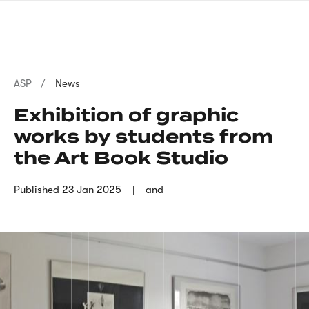
Skip
sign
to
language
main
interpreter
content
Breadcrumb
ASP
News
Exhibition of graphic
works by students from
the Art Book Studio
Published
23 Jan 2025
and