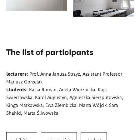
Pracowni
Książki
Książki
Artystycznej,
<p>
Artystycznej,
fot.
<p>
<span>Wystawa
fot.
Dorota
<span>Wystawa
prac
Dorota
Kopacz-
prac
graficznych
Kopacz-
Thomaidis</span>
graficznych
studentów
Thomaidis</span>
</p>
studentów
The list of participants
Pracowni
</p>
Pracowni
Książki
Książki
Artystycznej,
Artystycznej,
lecturers:
Prof. Anna Janusz-Strzyż, Assistant Professor
fot.
fot.
Mariusz Gorzelak
Dorota
Dorota
Kopacz-
students:
Kasia Roman, Arleta Wierzbicka, Kaja
Kopacz-
Thomaidis</span>
Świerzawska, Karol Augustyn, Agnieszka Sierzputowska,
Thomaidis</span>
</p>
Kinga Matkowska, Ewa Ziembicka, Marta Wójcik, Sara
</p>
Shahid, Marta Śliwowska