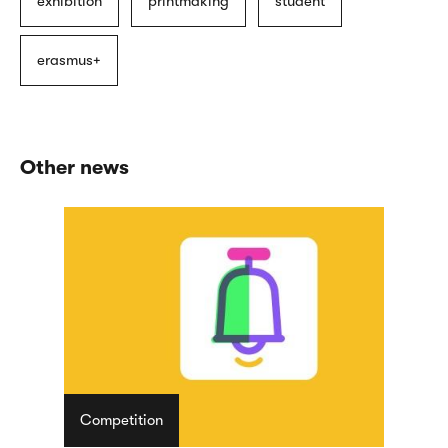
exhibition
printmaking
student
erasmus+
Other news
Competition