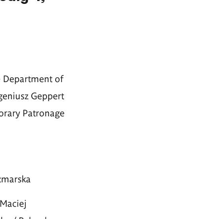
 Department of
ugeniusz Geppert
orary Patronage
zmarska
 Maciej