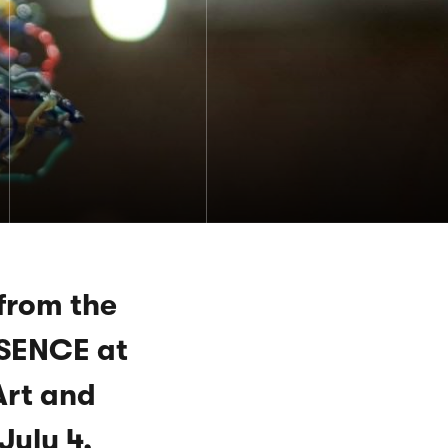
 from the
BSENCE at
Art and
July 4,