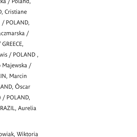
ka / Poland,
 Cristiane
a / POLAND,
aczmarska /
/ GREECE,
wis / POLAND ,
p Majewska /
IN, Marcin
LAND, Òscar
z) / POLAND,
RAZIL, Aurelia
owiak, Wiktoria