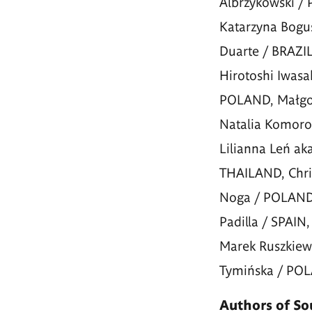
Albrzykowski /
Katarzyna Bogu
Duarte / BRAZI
Hirotoshi Iwasa
POLAND, Małgorz
Natalia Komoro
Lilianna Leń ak
THAILAND, Chri
Noga / POLAND,
Padilla / SPAIN
Marek Ruszkiewi
Tymińska / POL
Authors of So