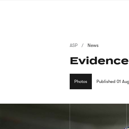
Skip
to
main
content
Breadcrumb
ASP
News
Evidenc
Photos
Published
01 Au