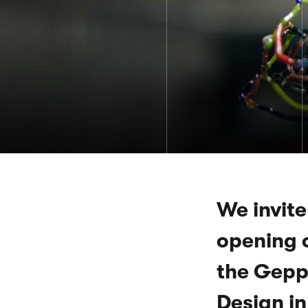
We invite
opening o
the Gepp
Design in