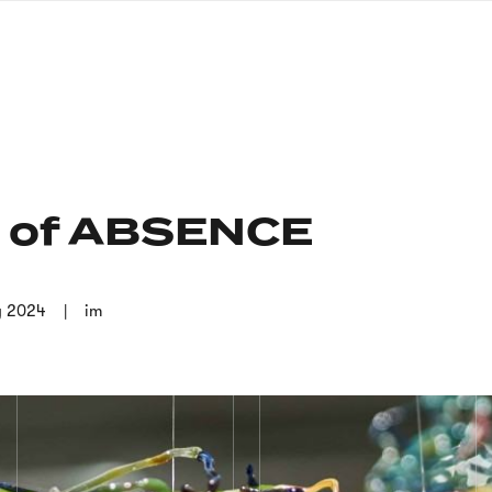
nagł
wersj
angie
e of ABSENCE
g 2024
im