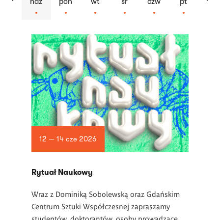
ndz
pon
wt
śr
czw
pt
Lista
artykułów
12 — 14 cze 2026
Rytuał Naukowy
Wraz z Dominiką Sobolewską oraz Gdańskim
Centrum Sztuki Współczesnej zapraszamy
studentów, doktorantów, osoby prowadzące