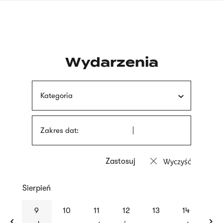
Przejdź
języka
do
migowego
treści
Wydarzenia
Kategoria
Zakres dat:
Wyczyść
Sierpień
previous
nex
9
10
11
12
13
14