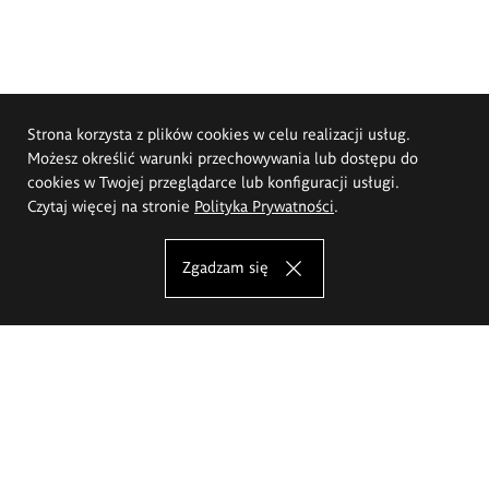
Strona korzysta z plików cookies w celu realizacji usług.
Możesz określić warunki przechowywania lub dostępu do
cookies w Twojej przeglądarce lub konfiguracji usługi.
Czytaj więcej na stronie
Polityka Prywatności
.
Zgadzam się
Akademia Sztuk Pięknych im.
Eugeniusza Gepperta we Wrocławiu
Oferta studiów