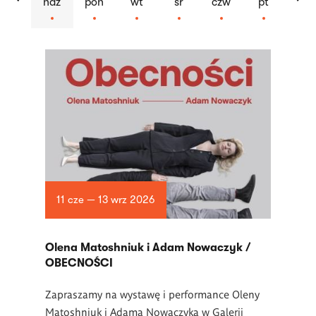
ndz
pon
wt
śr
czw
pt
Lista
artykułów
11 cze — 13 wrz 2026
Olena Matoshniuk i Adam Nowaczyk /
OBECNOŚCI
Zapraszamy na wystawę i performance Oleny
Matoshniuk i Adama Nowaczyka w Galerii