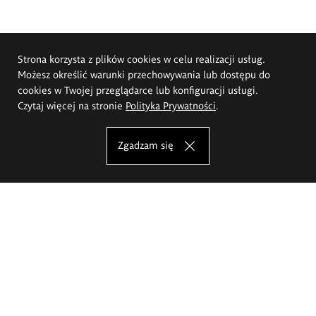
Strona korzysta z plików cookies w celu realizacji usług.
Możesz określić warunki przechowywania lub dostępu do
cookies w Twojej przeglądarce lub konfiguracji usługi.
Czytaj więcej na stronie
Polityka Prywatności
.
Zgadzam się
Akademia Sztuk Pięknych im.
Eugeniusza Gepperta we Wrocławiu
Oferta studiów
Wydział Architektury Wnętrz, Wzornictwa i Scenografii