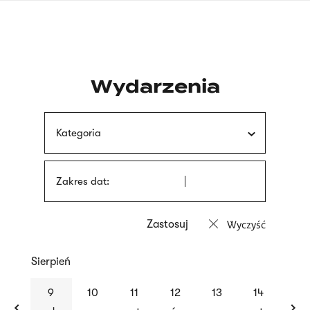
Przejdź
języka
do
migowego
treści
Wydarzenia
Kategoria
Zakres dat:
Wyczyść
Sierpień
previous
nex
9
10
11
12
13
14