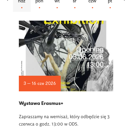
ndz
pon
wt
śr
czw
pt
Lista
artykułów
3 — 16 cze 2026
Wystawa Erasmus+
Zapraszamy na wernisaż, który odbędzie się 3
czerwca o godz. 13:00 w ODS.