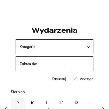
Przejdź
języka
do
migowego
treści
Wydarzenia
Kategoria
Zakres dat:
Wyczyść
Sierpień
previous
nex
9
10
11
12
13
14