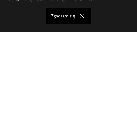
Zgadzam się
Akademia Sztuk Pięknych im.
Eugeniusza Gepperta we Wrocławiu
Oferta studiów
Wydział Architektury Wnętrz, Wzornictwa i Scenografii
Wydział Ceramiki i Szkła
Wydział Grafiki i Sztuki Mediów
Wydział Malarstwa i Rysunku
Wydział Rzeźby i Mediacji Sztuki