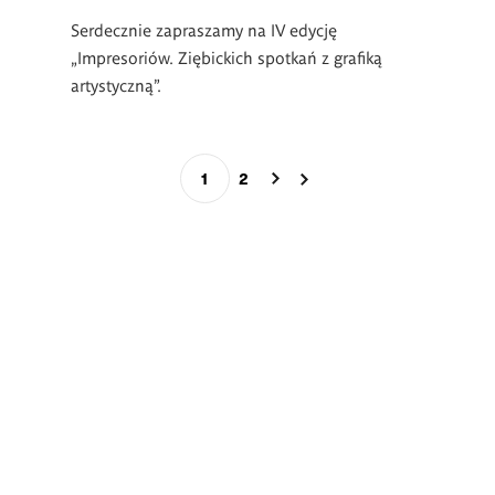
Serdecznie zapraszamy na IV edycję
„Impresoriów. Ziębickich spotkań z grafiką
artystyczną”.
Stronicowanie
1
2
Bieżąca
Page
strona