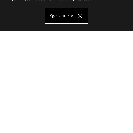
Zgadzam się
Akademia Sztuk Pięknych im.
Eugeniusza Gepperta we Wrocławiu
Oferta studiów
Wydział Architektury Wnętrz, Wzornictwa i Scenografii
Wydział Ceramiki i Szkła
Wydział Grafiki i Sztuki Mediów
Wydział Malarstwa i Rysunku
Wydział Rzeźby i Mediacji Sztuki