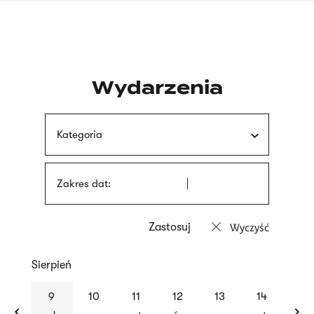
Przejdź
języka
do
migowego
treści
Wydarzenia
Kategoria
Zakres dat:
Wyczyść
Sierpień
previous
nex
9
10
11
12
13
14