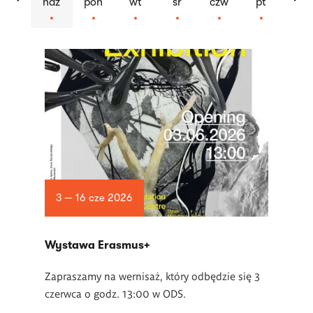
ndz
pon
wt
śr
czw
pt
Lista
artykułów
3 — 16 cze 2026
Wystawa Erasmus+
Zapraszamy na wernisaż, który odbędzie się 3
czerwca o godz. 13:00 w ODS.