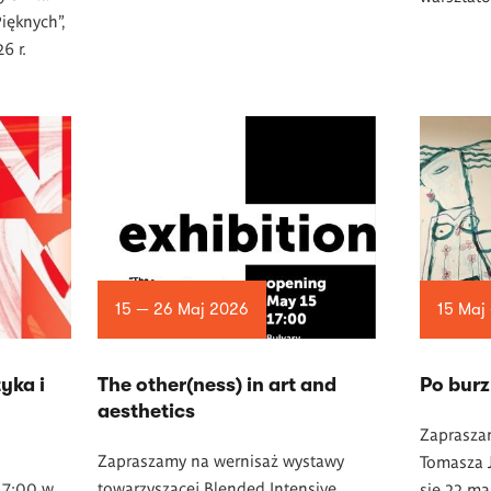
ięknych”,
6 r.
15 — 26 Maj 2026
15 Maj
yka i
The other(ness) in art and
Po burz
aesthetics
Zaprasza
Zapraszamy na wernisaż wystawy
Tomasza J
17:00 w
towarzyszącej Blended Intensive
się 22 ma