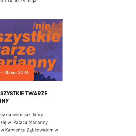
 od 14 do 28 maja.
 — 30 sie 2026
WSZYSTKIE TWARZE
NNY
y na wernisaż, który
 się w Pałacu Marianny
j w Kamieńcu Ząbkowickim w