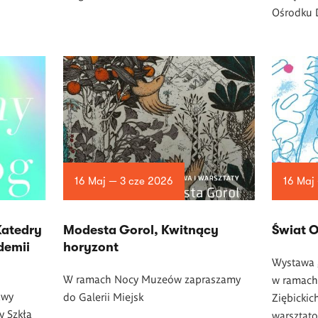
Ośrodku 
16 Maj — 3 cze 2026
16 Maj
Katedry
Modesta Gorol, Kwitnący
Świat 
demii
horyzont
Wystawa 
W ramach Nocy Muze
ó
w zapraszamy
w ramach 
awy
do Galerii Miejsk
Ziębickic
y Szkła
warsztato