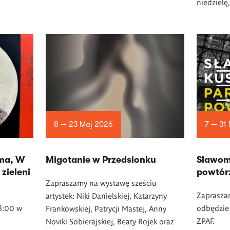
niedzielę
8 — 23 Maj 2026
7 — 31
ma, W
Migotanie w Przedsionku
Sławom
zieleni
powtór
Zapraszamy na wystawę sześciu
Zapraszam
artystek: Niki Danielskiej, Katarzyny
18:00 w
odbędzie 
Frankowskiej, Patrycji Mastej, Anny
ZPAF.
Noviki Sobierajskiej, Beaty Rojek oraz