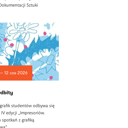
Dokumentacji Sztuki
 — 12 cze 2026
Odbity
grafik studentów odbywa się
IV edycji „Impresoriów.
h spotkań z grafiką
wą”.