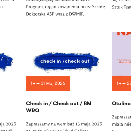
ku
Program, organizowanemu przez Szkołę
Sztuk Tea
Doktorską ASP wraz z DWMiP.
14 — 31 Maj 2026
14 — 2
Check in / Check out / BM
Otulina
WRO
Zaprasza
aja 2026
Zapraszamy na wernisaż 15 maja 2026
miała mie
rmacji.
na godz. 18:00 do Vivid Gallery.