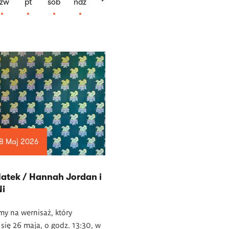
zw
pt
sob
ndz
8 Maj 2026
atek / Hannah Jordan i
Ni
y na wernisaż, który
się 26 maja, o godz. 13:30, w