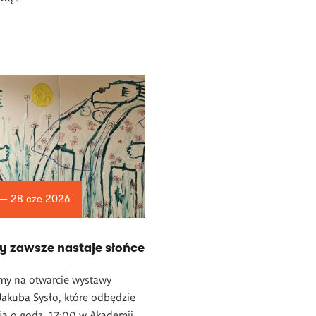
 — 28 cze 2026
y zawsze nastaje słońce
my na otwarcie wystawy
akuba Sysło, które odbędzie
ja o godz. 17:00 w Akademii