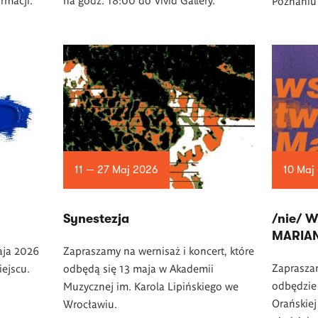
Poznaniu
11 — 27 Maj 2026
10 Maj
Synestezja
/nie/ 
MARIA
aja 2026
Zapraszamy na wernisaż i koncert, które
Zapraszam
iejscu.
odbędą się 13 maja w Akademii
odbędzie
Muzycznej im. Karola Lipińskiego we
Orańskie
Wrocławiu.