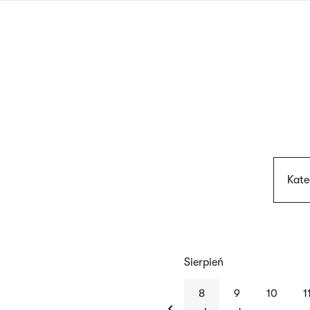
Przejdź
do
treści
Kate
Sierpień
previous
8
9
10
1