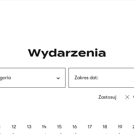
nagłówku
wersja
polska
Wydarzenia
goria
Zakres dat:
1
12
13
14
15
16
17
18
19