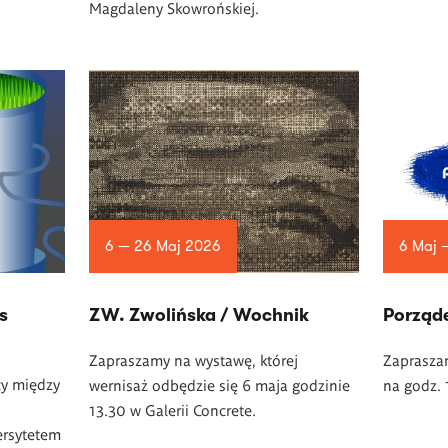
Magdaleny Skowrońskiej.
6 — 26 Maj 2026
6 Maj 
s
ZW. Zwolińska / Wochnik
Porząd
Zapraszamy na wystawę, której
Zaprasza
cy między
wernisaż odbędzie się 6 maja godzinie
na godz. 
13.30 w Galerii Concrete.
rsytetem