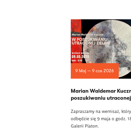
9 Maj — 9 cze 2026
Marian Waldemar Kucz
poszukiwaniu utraconej 
Zapraszamy na wernisaż, który
odbędzie się 9 maja o godz. 
Galerii Platon.