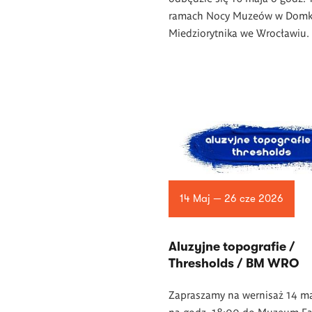
ramach Nocy Muzeów w Dom
Miedziorytnika we Wrocławiu.
14 Maj — 26 cze 2026
Aluzyjne topografie /
Thresholds / BM WRO
Zapraszamy na wernisaż 14 m
na godz. 18:00 do Muzeum Fa