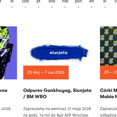
t
śr
czw
pt
sob
ndz
pon
wt
śr
c
20 Maj — 7 cze 2026
20 — 2
ona
Odpurev Gankhuyag, Siunjata
Córki M
/ BM WRO
Mable 
.2026,
Zapraszamy na wernisaż 21 maja 2026
Zapraszam
na godz. 14:00 do Auli ASP Wrocław.
odbędzie 