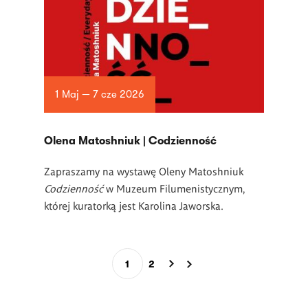
1 Maj — 7 cze 2026
Olena Matoshniuk | Codzienność
Zapraszamy na wystawę Oleny Matoshniuk
Codzienność
w Muzeum Filumenistycznym,
której kuratorką jest Karolina Jaworska.
Stronicowanie
1
2
Bieżąca
Page
strona