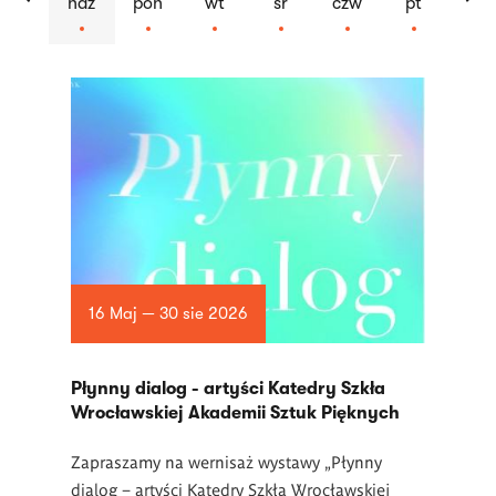
ndz
pon
wt
śr
czw
pt
Lista
artykułów
16 Maj — 30 sie 2026
Płynny dialog - artyści Katedry Szkła
Wrocławskiej Akademii Sztuk Pięknych
Zapraszamy na wernisaż wystawy „Płynny
dialog – artyści Katedry Szkła Wrocławskiej