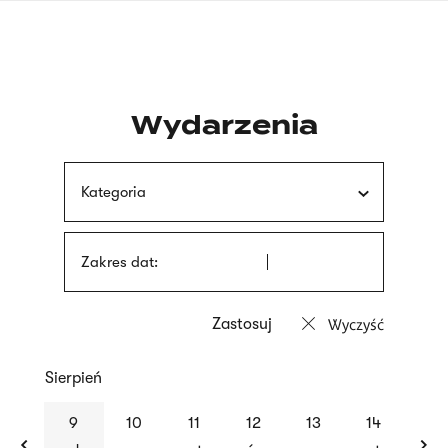
Przejdź
języka
do
migowego
treści
Wydarzenia
Kategoria
Zakres dat:
Wyczyść
Sierpień
previous
nex
9
10
11
12
13
14