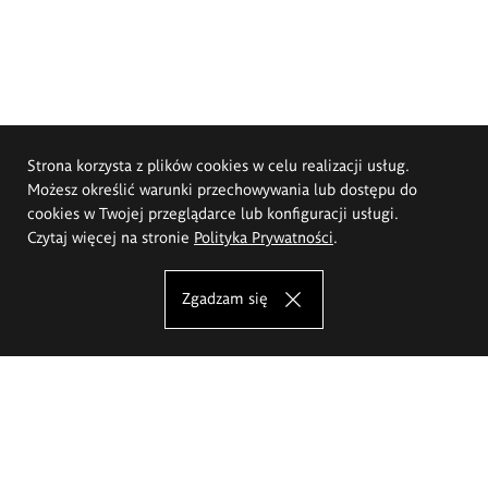
Strona korzysta z plików cookies w celu realizacji usług.
Możesz określić warunki przechowywania lub dostępu do
cookies w Twojej przeglądarce lub konfiguracji usługi.
Czytaj więcej na stronie
Polityka Prywatności
.
Zgadzam się
Akademia Sztuk Pięknych im.
Eugeniusza Gepperta we Wrocławiu